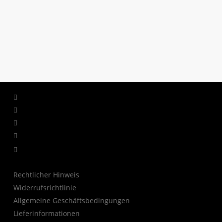
Facebook
LinkedIn
YouTube
Instagram
TikTok
Rechtlicher Hinweis
Widerrufsrichtlinie
Allgemeine Geschäftsbedingungen
Lieferinformationen